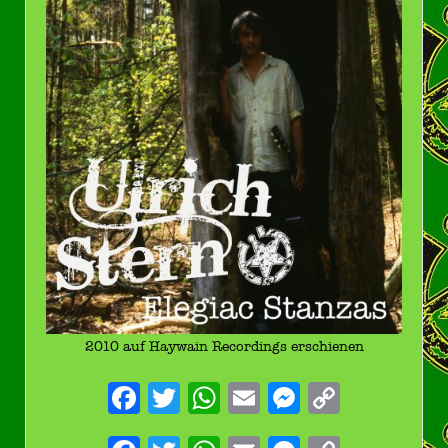
2010 auf Haywain Recordings erschienen
Facebook
Twitter
WhatsApp
Email
Messenge
Copy
Link