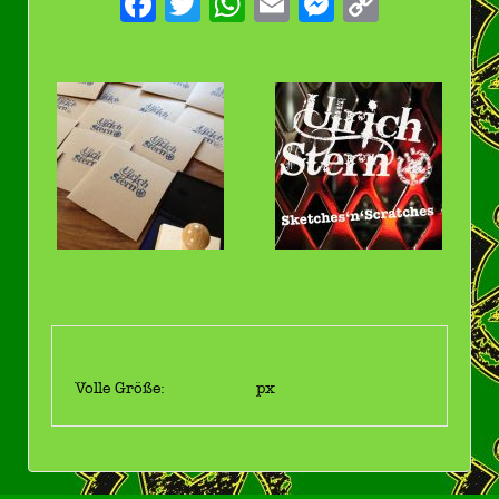
Facebook
Twitter
WhatsApp
Email
Messenge
Copy
Link
Bildinformationen
Volle Größe:
1400×1400
px