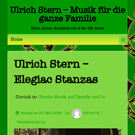
Ulrich Stern – Musik für die
ganze Familie
Kitas, Kurse, Konzerte von 0 bis 100 Jahre
≡
Home
Ulrich Stern –
Elegiac Stanzas
‹ Zurück zu
Ulrichs Musik auf Spotify und Co
Posted on
27. Mai 2016
by
Ul3-ch78
Veröffentlicht in