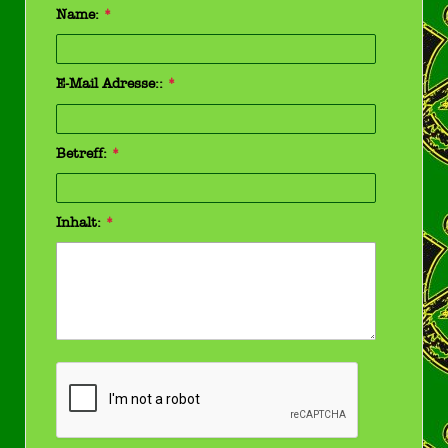
Name:
*
E-Mail Adresse::
*
Betreff:
*
Inhalt:
*