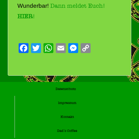
Wunderbar!
Dann meldet Euch!
HIER
!
Facebook
Twitter
WhatsApp
Email
Messenger
Copy
Link
Datenschutz
Impressum
Kontakt
Dad’s Coffee