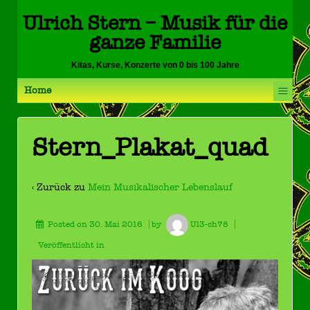
Ulrich Stern – Musik für die
ganze Familie
Kitas, Kurse, Konzerte von 0 bis 100 Jahre
≡
Home
Stern_Plakat_quad
‹ Zurück zu
Mein Musikalischer Lebenslauf
Posted on
30. Mai 2016
by
Ul3-ch78
Veröffentlicht in