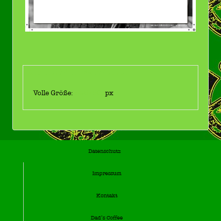
Bildinformationen
Volle Größe:
596×601
px
Datenschutz
Impressum
Kontakt
Dad’s Coffee