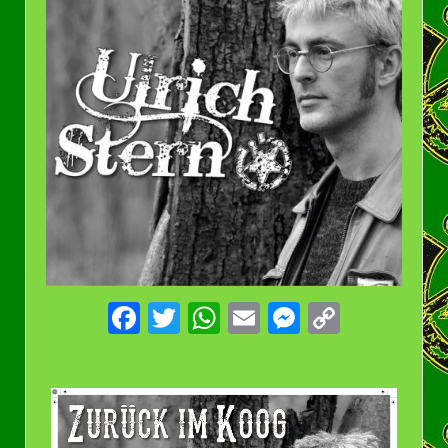
Facebook
Twitter
WhatsApp
Email
Messenge
Copy
Link