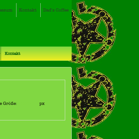
essum
Kontakt
Dad’s Coffee
Kontakt
dinformationen
le Größe:
1024×715
px