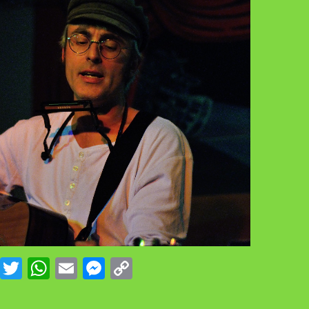
Facebook
Twitter
WhatsApp
Email
Messenger
Copy
Link