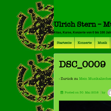
Ulrich Stern – M
Kitas, Kurse, Konzerte von 0 bis 100 Ja
Startseite
Konzerte
Musik
DSC_0009
‹ Zurück zu
Mein Musikalische
Posted on
30. Mai 2016
by