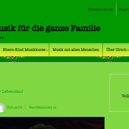
Datenschutz
Impr
usik für die ganze Familie
hre
Eltern-Kind Musikkurse
Musik mit alten Menschen
Über Ulrich
Bil
r Lebenslauf
Vol
Ul3-ch78
Veröffentlicht in