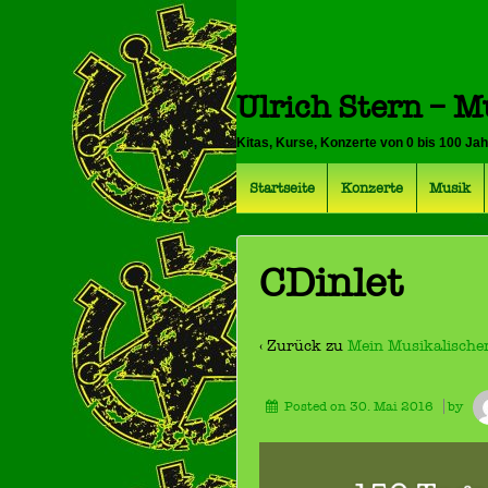
Ulrich Stern – M
Kitas, Kurse, Konzerte von 0 bis 100 Ja
Startseite
Konzerte
Musik
CDinlet
‹ Zurück zu
Mein Musikalische
Posted on
30. Mai 2016
by