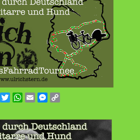
Facebook
Twitter
WhatsApp
Email
Messenger
Copy
Link