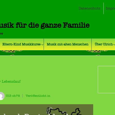
Datenschutz
Impr
usik für die ganze Familie
hre
Eltern-Kind Musikkurse
Musik mit alten Menschen
Über Ulrich
Bil
r Lebenslauf
Ul3-ch78
Veröffentlicht in