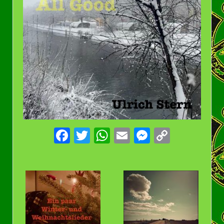
Facebook
Twitter
WhatsApp
Email
Messenge
Copy
Link