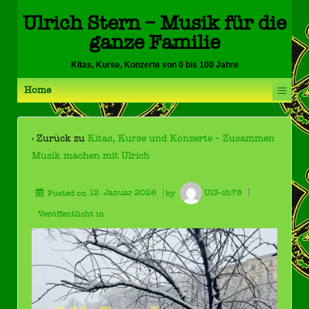
Ulrich Stern – Musik für die
ganze Familie
Kitas, Kurse, Konzerte von 0 bis 100 Jahre
≡
Home
‹ Zurück zu
Kitas, Kurse und Konzerte – Zusammen
Musik machen mit Ulrich
Posted on
12. Januar 2026
by
Ul3-ch78
Veröffentlicht in