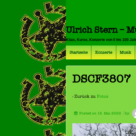
Ulrich Stern – M
Kitas, Kurse, Konzerte von 0 bis 100 Ja
Startseite
Konzerte
Musik
DSCF3807
‹ Zurück zu
Fotos
Posted on
15. Mai 2022
by