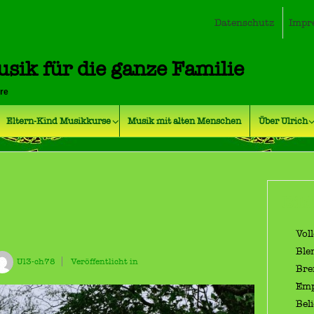
Datenschutz
Impr
usik für die ganze Familie
hre
Eltern-Kind Musikkurse
Musik mit alten Menschen
Über Ulrich
Bil
Vol
Ble
Ul3-ch78
Veröffentlicht in
Bre
Emp
Bel