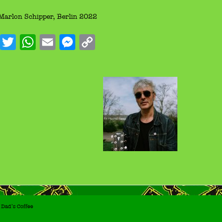
Link
Marlon Schipper, Berlin 2022
Facebook
Twitter
WhatsApp
Email
Messenger
Copy
Link
Dad’s Coffee