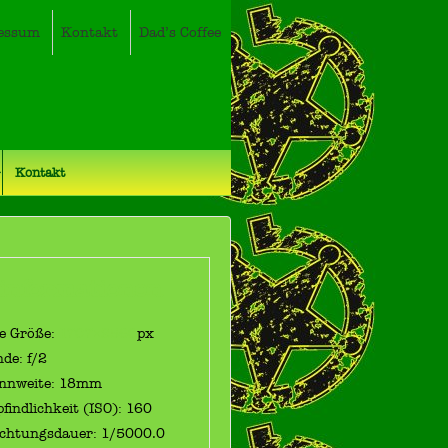
essum
Kontakt
Dad’s Coffee
Kontakt
dinformationen
le Größe:
1707×2560
px
nde: f/2
nnweite: 18mm
findlichkeit (ISO): 160
ichtungsdauer: 1/5000.0