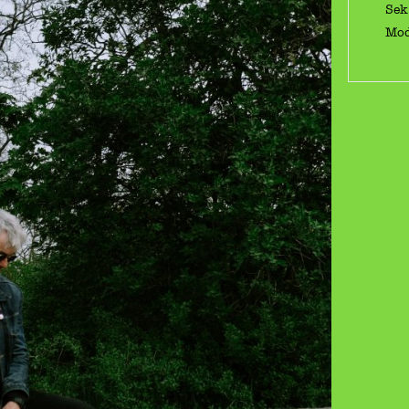
Sek
Mod