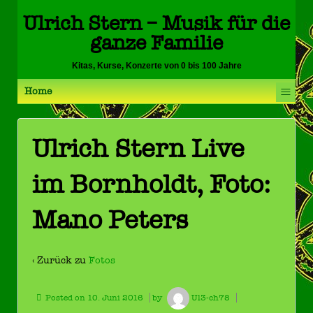
Ulrich Stern – Musik für die
ganze Familie
Kitas, Kurse, Konzerte von 0 bis 100 Jahre
≡
Home
Ulrich Stern Live
im Bornholdt, Foto:
Mano Peters
‹ Zurück zu
Fotos
Posted on
10. Juni 2016
by
Ul3-ch78