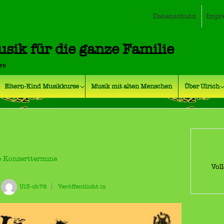
Datenschutz
Impr
usik für die ganze Familie
hre
Eltern-Kind Musikkurse
Musik mit alten Menschen
Über Ulrich
Bil
he Konzerttermine
Vol
Ul3-ch78
Veröffentlicht in