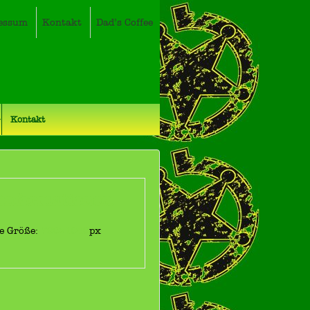
essum
Kontakt
Dad’s Coffee
Kontakt
dinformationen
le Größe:
720×1040
px