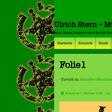
Ulrich Stern – M
Kitas, Kurse, Konzerte von 0 bis 100 Ja
Startseite
Konzerte
Musik
Folie1
‹ Zurück zu
Aktuelle öffentlic
Posted on
1. Februar 2021
by