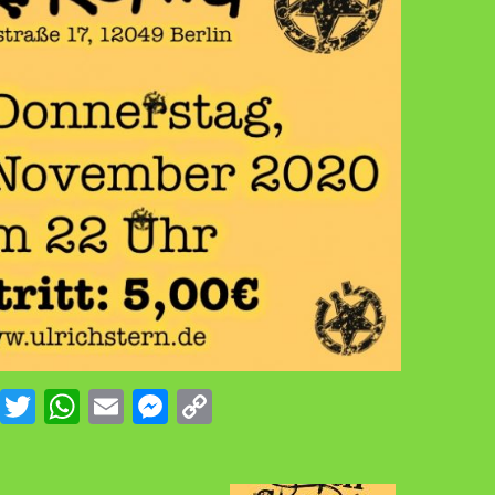
Facebook
Twitter
WhatsApp
Email
Messenger
Copy
Link