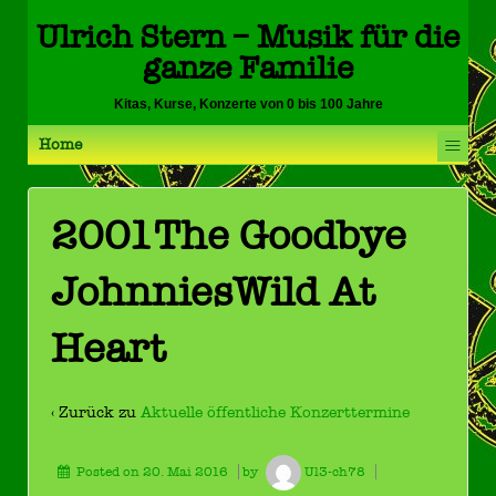
Ulrich Stern – Musik für die
ganze Familie
Kitas, Kurse, Konzerte von 0 bis 100 Jahre
≡
Home
2001The Goodbye
JohnniesWild At
Heart
‹ Zurück zu
Aktuelle öffentliche Konzerttermine
Posted on
20. Mai 2016
by
Ul3-ch78