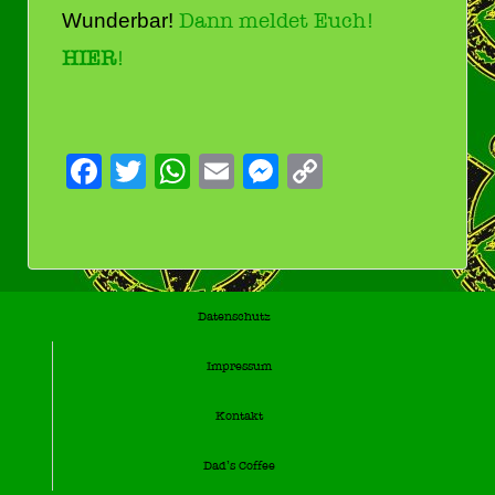
Wunderbar!
Dann meldet Euch!
HIER
!
Facebook
Twitter
WhatsApp
Email
Messenger
Copy
Link
Datenschutz
Impressum
Kontakt
Dad’s Coffee