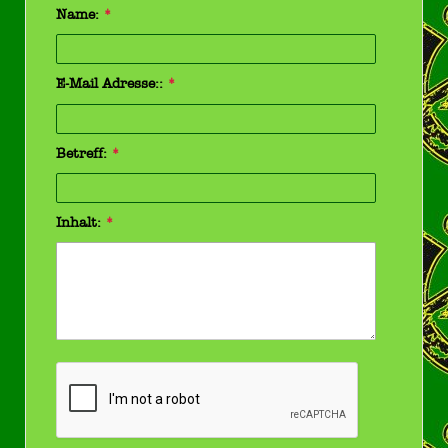
Name:
*
E-Mail Adresse::
*
Betreff:
*
Inhalt:
*